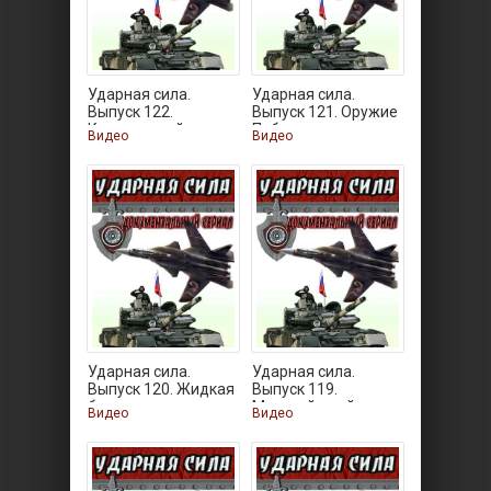
Ударная сила.
Ударная сила.
Выпуск 122.
Выпуск 121. Оружие
Космический
Победы
Видео
Видео
Ударная сила.
Ударная сила.
Выпуск 120. Жидкая
Выпуск 119.
броня
Морской змей
Видео
Видео