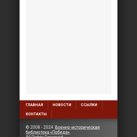
ГЛАВНАЯ
НОВОСТИ
ССЫЛКИ
КОНТАКТЫ
© 2008 - 2024
Военно-историческая
библиотека «Победа»
.