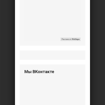
Реклама от
RtbSape
Мы ВКонтакте