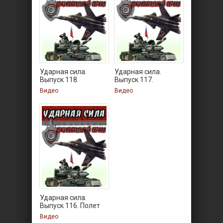
Ударная сила.
Ударная сила.
Выпуск 118.
Выпуск 117.
Видео
Видео
Ударная сила.
Выпуск 116. Полет
Видео