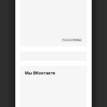
Реклама от
RtbSape
Мы ВКонтакте