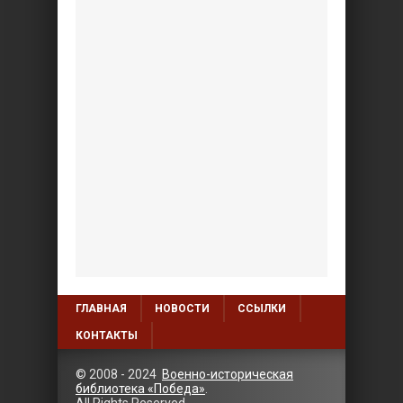
ГЛАВНАЯ
НОВОСТИ
ССЫЛКИ
КОНТАКТЫ
© 2008 - 2024
Военно-историческая
библиотека «Победа»
.