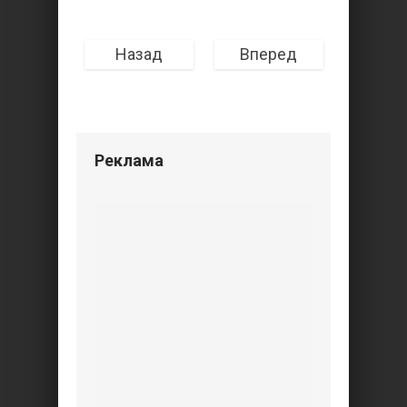
Назад
Вперед
Реклама