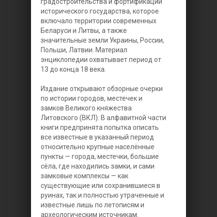
градостроительства и фортификации
исторического государства, которое
включало территории современных
Беларуси и Литвы, а также
значительные земли Украины, России,
Польши, Латвии. Материал
энциклопедии охватывает период от
13 до конца 18 века.
Издание открывают обзорные очерки
по истории городов, местечек и
замков Великого княжества
Литовского (ВКЛ). В алфавитной части
книги предпринята попытка описать
все известные в указанный период
относительно крупные населённые
пункты — города, местечки, большие
сёла, где находились замки, и сами
замковые комплексы — как
существующие или сохранившиеся в
руинах, так и полностью утраченные и
известные лишь по летописям и
археологическим источникам.