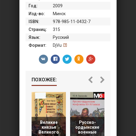
Год:
2009
Изд-во:
Минск
ISBN:
978-985-11-0432-7
Страниц:
315
Язык:
Русский
Формат:
DjVu
ПОХОЖЕЕ:
Великие
Русско-
Грюнвальд
князья
ордынские
15 июля 14
Великого
военные
года