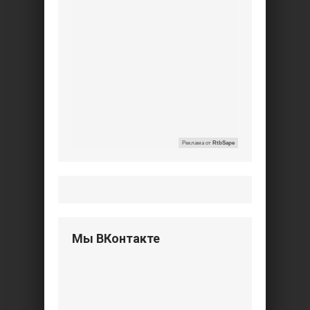
Реклама от
RtbSape
Мы ВКонтакте