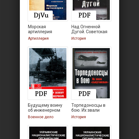
Морская
Над Огненной
артиллерия
Дугой. Советская
авиация в
Артиллерия
История
Будущему воину
Торпедоносцы в
об инженерном
бою. Их звали
деле
Военное дело
История