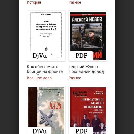
рыцарства
внешней разведки
История
Разное
Как обеспечить
Георгий Жуков.
бойцов на фронте
Последний довод
зимой
короля.
Военное дело
Разное