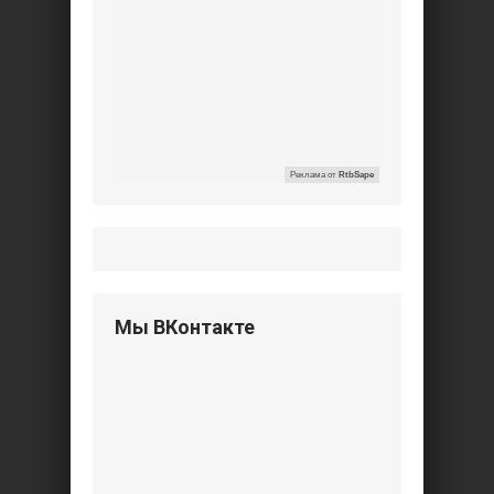
Реклама от
RtbSape
Мы ВКонтакте