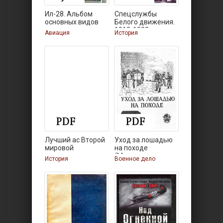
Ил-28. Альбом
Спецслужбы
основных видов
Белого движения.
схем и
1918-1922.
Авиация
История
Лучший ас Второй
Уход за лошадью
мировой
на походе
(Массовая
История
Военное дело