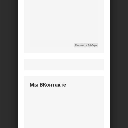
Реклама от
RtbSape
Мы ВКонтакте