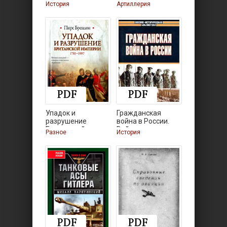
мм
История
Артиллерия
Упадок и
Гражданская
разрушение
война в России.
Британской
Война на
Разное
История
империи