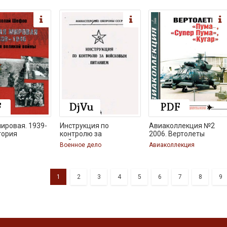
ировая. 1939-
Инструкция по
Авиаколлекция №2
тория
контролю за
2006. Вертолеты
войсковым
Военное дело
Авиаколлекция
1
2
3
4
5
6
7
8
9