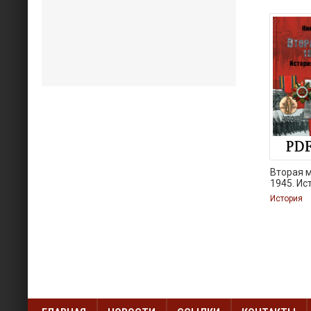
Вторая м
1945. Ис
История