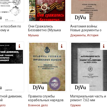
и пособия по
Они Сражались
Анатомия войны:
вому и
Беззаветно (Музыка
Новые документы о
роли
Музыка
Документы, История
тной дивизии,
Правила службы
Материальная часть и
ой
корабельных нарядов.
ремонт 7,62-мм
дело
Военное дело
Оружие