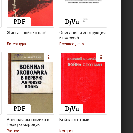
Живые, пойте о нас!
Описание и инструкция
к полевой
Литература
Военное дело
Военная экономика в
Война с готами
Первую мировую
Разное
История