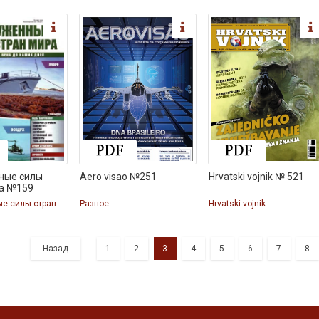
ные силы
Aero visao №251
Hrvatski vojnik № 521
ра №159
Вооруженные силы стран мира
Разное
Hrvatski vojnik
Назад
1
2
3
4
5
6
7
8