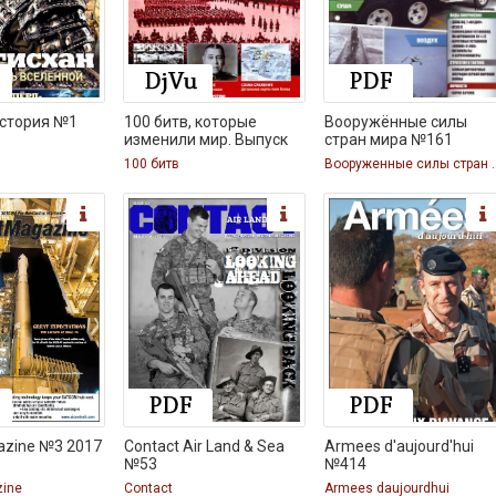
история №1
100 битв, которые
Вооружённые силы
изменили мир. Выпуск
стран мира №161
100 битв
Вооруженные с
azine №3 2017
Contact Air Land & Sea
Armees d'aujourd'hui
№53
№414
zine
Contact
Armees daujourdhui