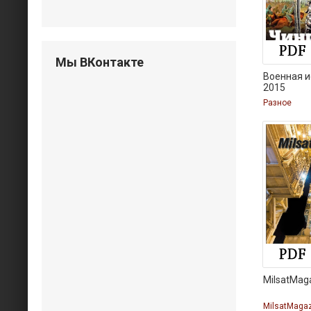
Мы ВКонтакте
Военная 
2015
Разное
MilsatMag
MilsatMaga