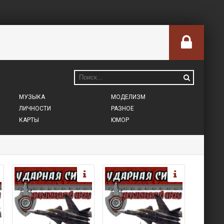
МУЗЫКА
МОДЕЛИЗМ
ЛИЧНОСТИ
РАЗНОЕ
КАРТЫ
ЮМОР