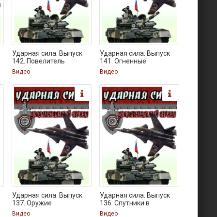
Ударная сила. Выпуск
Ударная сила. Выпуск
142. Повелитель
141. Огненные
Видео
Видео
Ударная сила. Выпуск
Ударная сила. Выпуск
137. Оружие
136. Спутники в
Видео
Видео