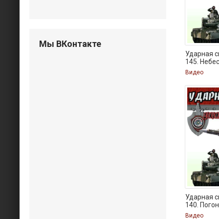
Мы ВКонтакте
Ударная с
145. Небе
Видео
Ударная с
140. Погон
Видео