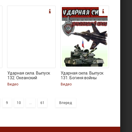
Ударная сила. Выпуск
Ударная сила. Выпуск
132. Океанский
131. Богиня войны
Видео
Видео
9
10
...
61
Вперед